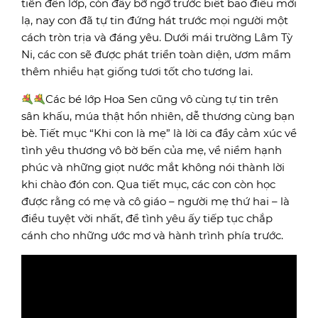
tiên đến lớp, còn đầy bỡ ngỡ trước biết bao điều mới
lạ, nay con đã tự tin đứng hát trước mọi người một
cách tròn trịa và đáng yêu. Dưới mái trường Lâm Tỳ
Ni, các con sẽ được phát triển toàn diện, ươm mầm
thêm nhiều hạt giống tươi tốt cho tương lai.
Các bé lớp Hoa Sen cũng vô cùng tự tin trên
sân khấu, múa thật hồn nhiên, dễ thương cùng bạn
bè. Tiết mục “Khi con là mẹ” là lời ca đầy cảm xúc về
tình yêu thương vô bờ bến của mẹ, về niềm hạnh
phúc và những giọt nước mắt không nói thành lời
khi chào đón con. Qua tiết mục, các con còn học
được rằng có mẹ và cô giáo – người mẹ thứ hai – là
điều tuyệt vời nhất, để tình yêu ấy tiếp tục chắp
cánh cho những ước mơ và hành trình phía trước.