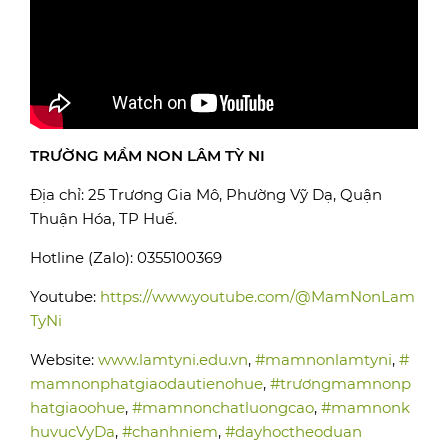
TRƯỜNG MẦM NON LÂM TỲ NI
Địa chỉ: 25 Trương Gia Mô, Phường Vỹ Dạ, Quận
Thuận Hóa, TP Huế.
Hotline (Zalo): 0355100369
Youtube:
https://www.youtube.com/@MamNonLam
TyNi
Website:
www.lamtyni.edu.vn
,
#mamnonlamtyni
,
#
mamnonphatgiaodautienohue
,
#trươngmamnonp
hatgiaoohue
,
#mamnonchatluongcao
,
#mamnonk
huvucVyDa
,
#chanhniem
,
#dayhoctheoduan