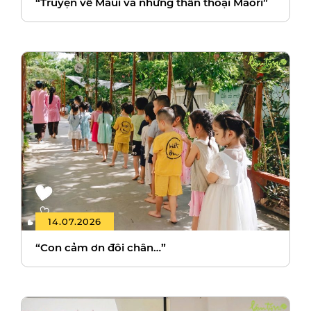
“Truyện về Maui và những thần thoại Maori”
14.07.2026
“Con cảm ơn đôi chân…”