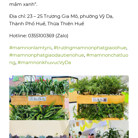
mầm xanh”.
Địa chỉ: 23 – 25 Trương Gia Mô, phường Vỹ Dạ,
Thành Phố Huế, Thừa Thiên Huế
Hotline: 0355100369 (Zalo)
#mamnonlamtyni
,
#trươngmamnonphatgiaoohue
,
#mamnonphatgiaodautienohue
,
#mamnonchatluo
ng
,
#mamnonkhuvucVyDa