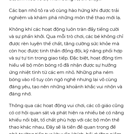
Các bạn nhỏ tỏ ra vô cùng hào hứng khi được trải
nghiệm và khám phá những môn thể thao mới lạ.
Không khí các hoạt động luôn tràn đầy tiếng cười
và sự phấn khởi. Qua mỗi trò chơi, các bé không chỉ
được rèn luyện thể chất, tăng cường sức khỏe mà
còn học được tinh thần đồng đội, kỹ năng phối hợp
và sự tự tin trong giao tiếp. Đặc biệt, hoạt động tìm
hiểu về bộ môn bóng rổ đã nhận được sự hưởng
ứng nhiệt tình từ các em nhỏ. Những pha ném
bóng vào rổ tuy còn ngô nghê nhưng lại vô cùng
đáng yêu, tạo nên những khoảnh khắc vui nhộn và
đáng nhớ.
Thông qua các hoạt động vui chơi, các cô giáo cũng
có cơ hội quan sát và phát hiện ra nhiều bé có năng
khiếu nổi bật, tố chất phù hợp với các bộ môn thể
thao khác nhau. Đây sẽ là tiền đề quan trọng để