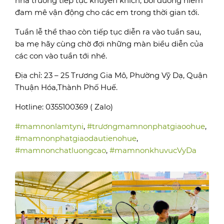
nhà trường tiếp tục khuyến khích, bồi dưỡng niềm
đam mê vận động cho các em trong thời gian tới.
Tuần lễ thể thao còn tiếp tục diễn ra vào tuần sau,
ba mẹ hãy cùng chờ đợi những màn biểu diễn của
các con vào tuần tới nhé.
Địa chỉ: 23 – 25 Trương Gia Mô, Phường Vỹ Dạ, Quận
Thuận Hóa,Thành Phố Huế.
Hotline: 0355100369 ( Zalo)
#mamnonlamtyni
,
#trươngmamnonphatgiaoohue
,
#mamnonphatgiaodautienohue
,
#mamnonchatluongcao
,
#mamnonkhuvucVyDa