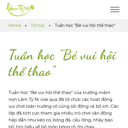
Home
»
Tin tức
»
Tuần học “Bé vui hội thể thao”
Tuần học “Bé vui hội
thể thao”
Tuần học “Bé vui hội thể thao” của trường mầm
non Lâm Tỳ Ni vừa qua đã tổ chức các hoạt động
vui chơi toàn trường vô cùng sôi động và bổ ích. Các
lớp đã tích cực tham gia nhiều trò chơi vận động
hấp dẫn như kéo co, bóng đá, cầu lông, nhảy bao
bố, tìm hiểu về bộ môn bóng rổ, thi chạy…