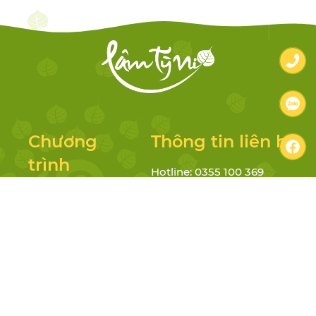
Chương
Thông tin liên hệ
trình
Hotline: 0355 100 369
Chương trình Bộ
Địa chỉ: 25 Trương Gia Mô, P.
giáo dục
Vỹ Dạ, TP. Huế
Dự án & Reggio
MST: 3301714765
Emilia
Email:
Chánh niệm &
mamnonlamtyni@gmail.com
GDNC
Website: lamtyni.edu.vn