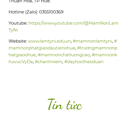
Thuận Hóa, TP Huế.
Hotline (Zalo): 0355100369
Youtube:
https://www.youtube.com/@MamNonLam
TyNi
Website:
www.lamtyni.edu.vn
,
#mamnonlamtyni
,
#
mamnonphatgiaodautienohue
,
#trươngmamnonp
hatgiaoohue
,
#mamnonchatluongcao
,
#mamnonk
huvucVyDa
,
#chanhniem
,
#dayhoctheoduan
Tin tức