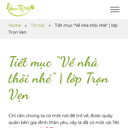
Home
»
Tin tức
»
Tiết mục “Về nhà thôi nhé” | lớp
Trọn Vẹn
Tiết mục “Về nhà
thôi nhé” | lớp Trọn
Vẹn
Chỉ cần chúng ta có một nơi để trở về, được quây
quần bên gia đình thân yêu, vậy là đã có một cái Tết