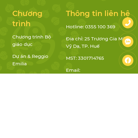
Chương
Thông tin liên hệ
trình
Hotline: 0355 100 369
Chương trình Bộ
Địa chỉ: 25 Trương Gia Mô, P.
giáo dục
Vỹ Dạ, TP. Huế
Dự án & Reggio
MST: 3301714765
Emilia
Email:
Chánh niệm &
mamnonlamtyni@gmail.com
GDNC
Website: lamtyni.edu.vn
Facebook:
mnlamtyni
Youtube:
@MamNonLamTyNi