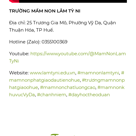
TRƯỜNG MẦM NON LÂM TỲ NI
Địa chỉ: 25 Trương Gia Mô, Phường Vỹ Dạ, Quận
Thuận Hóa, TP Huế.
Hotline (Zalo): 0355100369
Youtube:
https://www.youtube.com/@MamNonLam
TyNi
Website:
www.lamtyni.edu.vn
,
#mamnonlamtyni
,
#
mamnonphatgiaodautienohue
,
#trươngmamnonp
hatgiaoohue
,
#mamnonchatluongcao
,
#mamnonk
huvucVyDa
,
#chanhniem
,
#dayhoctheoduan