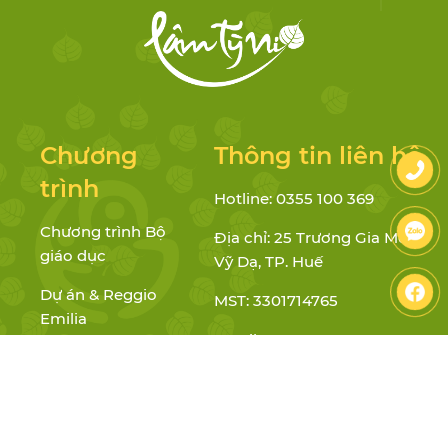
Chương
Thông tin liên hệ
trình
Hotline: 0355 100 369
Chương trình Bộ
Địa chỉ: 25 Trương Gia Mô, P.
giáo dục
Vỹ Dạ, TP. Huế
Dự án & Reggio
MST: 3301714765
Emilia
Email:
Chánh niệm &
mamnonlamtyni@gmail.com
GDNC
Website: lamtyni.edu.vn
Facebook:
mnlamtyni