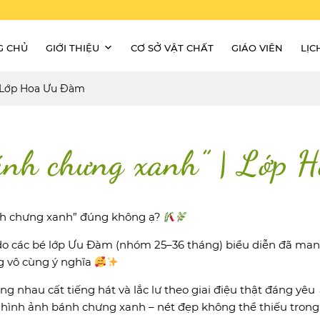
G CHỦ
GIỚI THIỆU
CƠ SỞ VẬT CHẤT
GIÁO VIÊN
LỊC
| Lớp Hoa Ưu Đàm
Bánh chưng xanh” | Lớp
nh chưng xanh” đúng không ạ?
do các bé lớp Ưu Đàm (nhóm 25–36 tháng) biểu diễn đã ma
g vô cùng ý nghĩa
g nhau cất tiếng hát và lắc lư theo giai điệu thật đáng yêu
 hình ảnh bánh chưng xanh – nét đẹp không thể thiếu trong