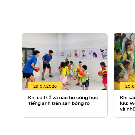
29.07.2026
20.0
Khi cơ thể và não bộ cùng học
Khi sá
Tiếng anh trên sân bóng rổ
lưu: W
và nhữ