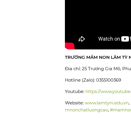
TRƯỜNG MẦM NON LÂM TỲ N
Địa chỉ: 25 Trương Gia Mô, P
Hotline (Zalo): 0355100369
Youtube:
https://www.youtu
Website:
www.lamtyni.edu.vn
,
mnonchatluongcao
,
#mamnon