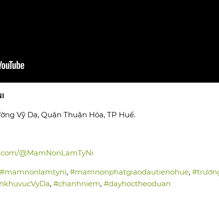
I
hường Vỹ Dạ, Quận Thuận Hóa, TP Huế.
be.com/@MamNonLamTyNi
#mamnonlamtyni
,
#mamnonphatgiaodautienohue
,
#trươ
khuvucVyDa
,
#chanhniem
,
#dayhoctheoduan