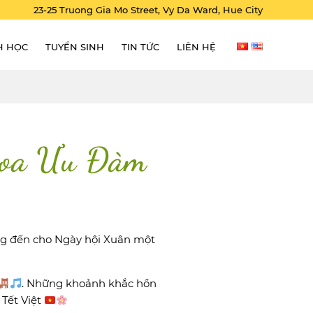
23-25 Truong Gia Mo Street, Vy Da Ward, Hue City
H HỌC
TUYỂN SINH
TIN TỨC
LIÊN HỆ
 Hoa Ưu Đàm
ng đến cho Ngày hội Xuân một
. Những khoảnh khắc hồn
 Tết Việt