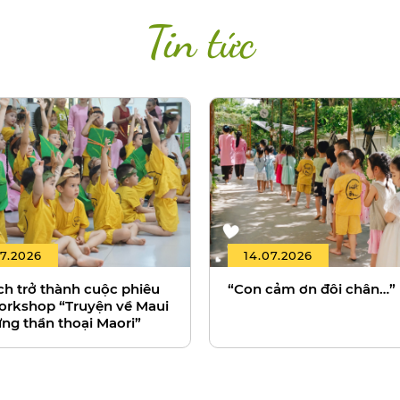
Tin tức
7.2026
14.07.2026
ch trở thành cuộc phiêu
“Con cảm ơn đôi chân…”
orkshop “Truyện về Maui
ng thần thoại Maori”