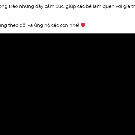
ong trẻo nhưng đầy cảm xúc, giúp các bé làm quen với giá t
ng theo dõi và ủng hộ các con nhé!