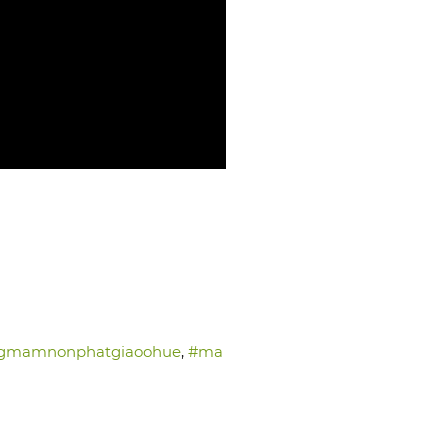
ngmamnonphatgiaoohue
,
#ma