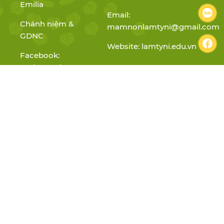
Emilia
Email:
Chánh niệm &
mamnonlamtyni@gmail.com
GDNC
Website: lamtyni.edu.vn
Facebook:
mnlamtyni
Youtube:
@MamNonLamTyNi