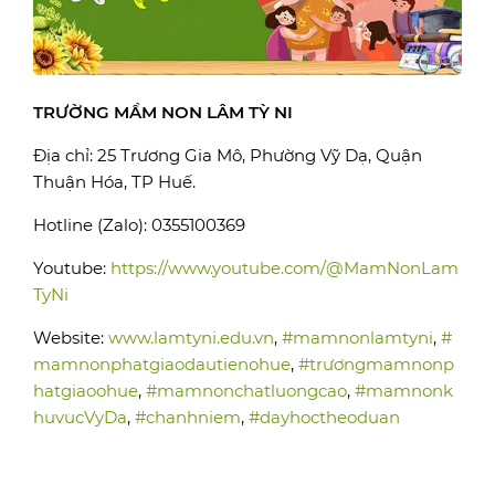
TRƯỜNG MẦM NON LÂM TỲ NI
Địa chỉ: 25 Trương Gia Mô, Phường Vỹ Dạ, Quận
Thuận Hóa, TP Huế.
Hotline (Zalo): 0355100369
Youtube:
https://www.youtube.com/@MamNonLam
TyNi
Website:
www.lamtyni.edu.vn
,
#mamnonlamtyni
,
#
mamnonphatgiaodautienohue
,
#trươngmamnonp
hatgiaoohue
,
#mamnonchatluongcao
,
#mamnonk
huvucVyDa
,
#chanhniem
,
#dayhoctheoduan