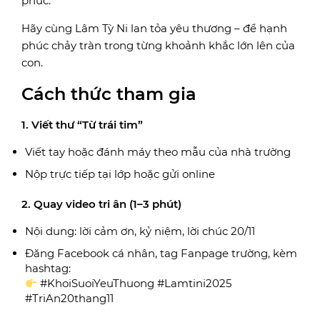
phúc.
Hãy cùng Lâm Tỳ Ni lan tỏa yêu thương – để hạnh
phúc chảy tràn trong từng khoảnh khắc lớn lên của
con.
Cách thức tham gia
1. Viết thư “Từ trái tim”
Viết tay hoặc đánh máy theo mẫu của nhà trường
Nộp trực tiếp tại lớp hoặc gửi online
2. Quay video tri ân (1–3 phút)
Nội dung: lời cảm ơn, kỷ niệm, lời chúc 20/11
Đăng Facebook cá nhân, tag Fanpage trường, kèm
hashtag:
#KhoiSuoiYeuThuong #Lamtini2025
#TriAn20thang11